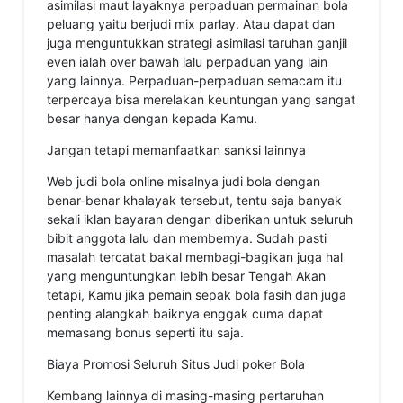
asimilasi maut layaknya perpaduan permainan bola
peluang yaitu berjudi mix parlay. Atau dapat dan
juga menguntukkan strategi asimilasi taruhan ganjil
even ialah over bawah lalu perpaduan yang lain
yang lainnya. Perpaduan-perpaduan semacam itu
terpercaya bisa merelakan keuntungan yang sangat
besar hanya dengan kepada Kamu.
Jangan tetapi memanfaatkan sanksi lainnya
Web judi bola online misalnya judi bola dengan
benar-benar khalayak tersebut, tentu saja banyak
sekali iklan bayaran dengan diberikan untuk seluruh
bibit anggota lalu dan membernya. Sudah pasti
masalah tercatat bakal membagi-bagikan juga hal
yang menguntungkan lebih besar Tengah Akan
tetapi, Kamu jika pemain sepak bola fasih dan juga
penting alangkah baiknya enggak cuma dapat
memasang bonus seperti itu saja.
Biaya Promosi Seluruh Situs Judi poker Bola
Kembang lainnya di masing-masing pertaruhan