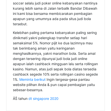
soccer selalu judi poker online kebanyakan nantinya
kurang lebih sama di Jalan terbalik Bandar Dibawah
ini kami bisa bersama membicarakan pembagian
apapun yang umumnya ada pada situs judi bola
tersebut.
Kelebihan paling pertama kebanyakan paling sering
dinikmati yakni pelengkap transfer setiap hari
semaksimal 5%. Nomor pijit ke dua lazimnya mau
tak berimbang aman yaitu keringanan
menghasilkannya, yakni marathon bola. Serta amal
dengan tersering dipunyai judi bola judi online
apapun ialah cashback mingguan lalu serta rollingan
kasino. Namun, atas judi sepak bola diatas tersedia
cashback segede 10% serta rollingan casino segede
1%.
Meminta berikut
Ingin tergesa-gesa pantau
website pilihan Anda & pun capai pembagian yaitu
sebesar-besarnya.
ÂŠ tahun
dt singapore 2020