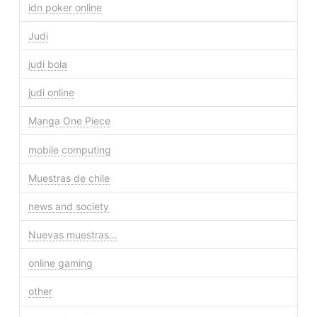
idn poker online
Judi
judi bola
judi online
Manga One Piece
mobile computing
Muestras de chile
news and society
Nuevas muestras…
online gaming
other