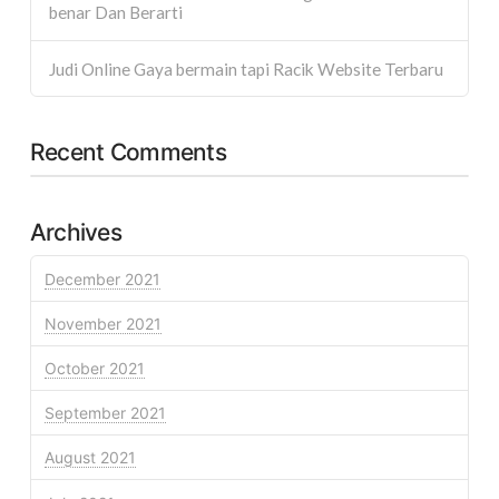
benar Dan Berarti
Judi Online Gaya bermain tapi Racik Website Terbaru
Recent Comments
Archives
December 2021
November 2021
October 2021
September 2021
August 2021