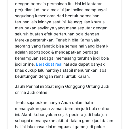
dengan bermain permainan itu. Hal ini lantaran
perjudian judi bola melalui judi online mempunyai
segudang kesenioran dari bentuk permainan
taruhan lain lainnya saat ini. Keunggulan khusus
merupakan asyiknya yang mana seputar dengan
seluruh buatan efek pertaruhan bola dengan
Mereka pertaruhkan. Terlebih bila Kamu yaitu
seorang yang fanatik bisa semua hal yang identik
adalah sportsbook & mendapatkan berbagai
kemampuan sebagai memasang taruhan judi bola
judi online.
Berakibat real
hal ada dapat banyak
khas cukup lalu nantinya stabil menurunkan laba
keuntungan dengan ramai untuk Kalian.
Jauhi Perihal ini Saat ingin Gonggong Untung Judi
online Judi online
Tentu saja bukan hanya Anda dalam hal ini
menanyakan guna zaman bermain judi bola online
ini. Akrab kebanyakan sejak pecinta judi bola jua
sebagai menanyakan akibat dalam game judi dalam
hal ini lalu masa kini menguasai game judi poker