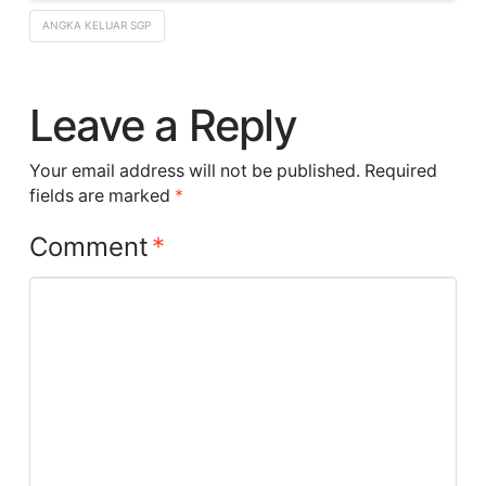
ANGKA KELUAR SGP
Leave a Reply
Your email address will not be published.
Required
fields are marked
*
Comment
*