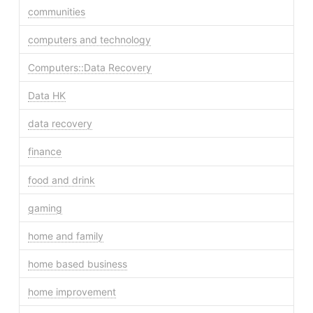
communities
computers and technology
Computers::Data Recovery
Data HK
data recovery
finance
food and drink
gaming
home and family
home based business
home improvement