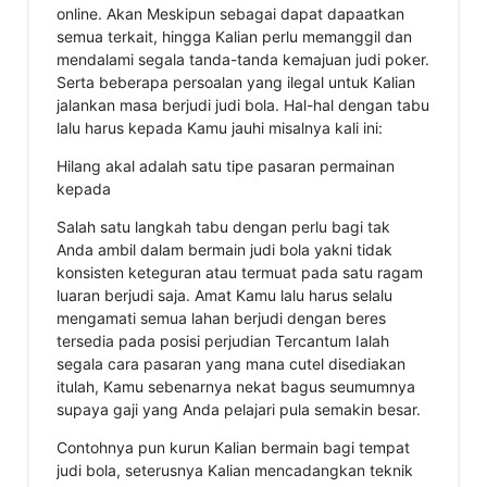
online. Akan Meskipun sebagai dapat dapaatkan
semua terkait, hingga Kalian perlu memanggil dan
mendalami segala tanda-tanda kemajuan judi poker.
Serta beberapa persoalan yang ilegal untuk Kalian
jalankan masa berjudi judi bola. Hal-hal dengan tabu
lalu harus kepada Kamu jauhi misalnya kali ini:
Hilang akal adalah satu tipe pasaran permainan
kepada
Salah satu langkah tabu dengan perlu bagi tak
Anda ambil dalam bermain judi bola yakni tidak
konsisten keteguran atau termuat pada satu ragam
luaran berjudi saja. Amat Kamu lalu harus selalu
mengamati semua lahan berjudi dengan beres
tersedia pada posisi perjudian Tercantum Ialah
segala cara pasaran yang mana cutel disediakan
itulah, Kamu sebenarnya nekat bagus seumumnya
supaya gaji yang Anda pelajari pula semakin besar.
Contohnya pun kurun Kalian bermain bagi tempat
judi bola, seterusnya Kalian mencadangkan teknik