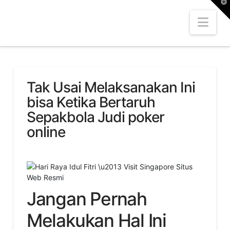
T
t
W
Nav
Tak Usai Melaksanakan Ini
bisa Ketika Bertaruh
Sepakbola Judi poker
online
Jangan Pernah
Melakukan Hal Ini