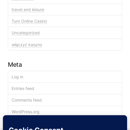
travel and leisure
Turn Online Casino
Uncategorized
włączyć kasyno
Meta
Log in
Entries feed
Comments feed
WordPress.org