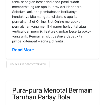
tentu sebagian besar dari anda pasti sudah
memperhitungkan apa itu provider Habanero.
Sebelum lanjut ke pembahasan berikutnya,
hendaknya kita mengetahui dahulu apa itu
permainan Slot Online. Slot Online merupakan
permaianan yang memiliki paper horizontal atau
vertical dan memiliki feature gambar beserta pokok
yang unik. Permainan slot pastinya dapat kita
jumpai ditempat – zona judi yaitu …
Read More
JUDI ONLINE DEPOSIT TERKECIL
Pura-pura Menotal Bermain
Taruhan Parlay Bola