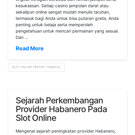
kesuksesan. Setiap casino jempolan darat atau
sekalipun online sangat mudah menulis taruhan,
termasuk bagi Anda untuk bisa putaran gratis. Anda
penting untuk belaja serta memperoleh
pengetahuan untuk mencari permainan yang sesuai.
Dan …
Read More
SLOT ONLINE DEPOSIT TERKECIL
Sejarah Perkembangan
Provider Habanero Pada
Slot Online
Mengenal sejarah peningkatan provider Habanero,