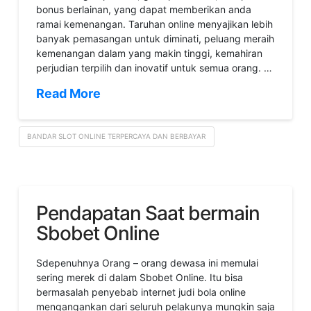
bonus berlainan, yang dapat memberikan anda
ramai kemenangan. Taruhan online menyajikan lebih
banyak pemasangan untuk diminati, peluang meraih
kemenangan dalam yang makin tinggi, kemahiran
perjudian terpilih dan inovatif untuk semua orang. …
Read More
BANDAR SLOT ONLINE TERPERCAYA DAN BERBAYAR
Pendapatan Saat bermain
Sbobet Online
Sdepenuhnya Orang – orang dewasa ini memulai
sering merek di dalam Sbobet Online. Itu bisa
bermasalah penyebab internet judi bola online
mengangankan dari seluruh pelakunya mungkin saja