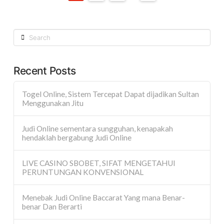
Search
Recent Posts
Togel Online, Sistem Tercepat Dapat dijadikan Sultan
Menggunakan Jitu
Judi Online sementara sungguhan, kenapakah
hendaklah bergabung Judi Online
LIVE CASINO SBOBET, SIFAT MENGETAHUI
PERUNTUNGAN KONVENSIONAL
Menebak Judi Online Baccarat Yang mana Benar-
benar Dan Berarti