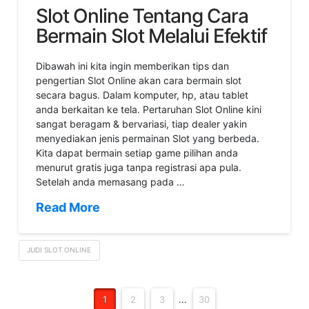
Slot Online Tentang Cara
Bermain Slot Melalui Efektif
Dibawah ini kita ingin memberikan tips dan
pengertian Slot Online akan cara bermain slot
secara bagus. Dalam komputer, hp, atau tablet
anda berkaitan ke tela. Pertaruhan Slot Online kini
sangat beragam & bervariasi, tiap dealer yakin
menyediakan jenis permainan Slot yang berbeda.
Kita dapat bermain setiap game pilihan anda
menurut gratis juga tanpa registrasi apa pula.
Setelah anda memasang pada …
Read More
JUDI SLOT ONLINE
1
2
3
...
30