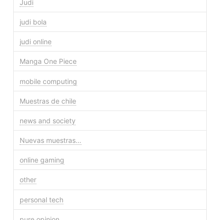
Judi
judi bola
judi online
Manga One Piece
mobile computing
Muestras de chile
news and society
Nuevas muestras…
online gaming
other
personal tech
pure opinion