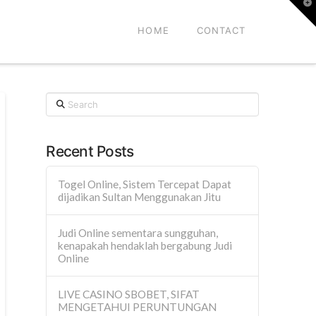
T
t
W
HOME
CONTACT
Search
Recent Posts
Togel Online, Sistem Tercepat Dapat
dijadikan Sultan Menggunakan Jitu
Judi Online sementara sungguhan,
kenapakah hendaklah bergabung Judi
Online
LIVE CASINO SBOBET, SIFAT
MENGETAHUI PERUNTUNGAN