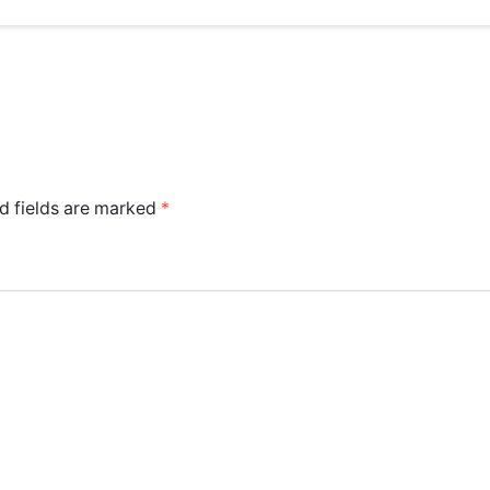
d fields are marked
*