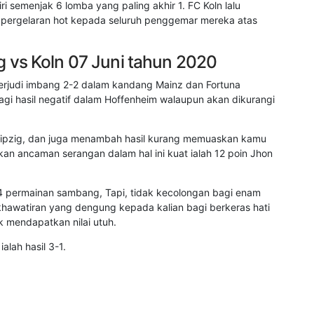
i semenjak 6 lomba yang paling akhir 1. FC Koln lalu
 pergelaran hot kepada seluruh penggemar mereka atas
g vs Koln 07 Juni tahun 2020
berjudi imbang 2-2 dalam kandang Mainz dan Fortuna
gi hasil negatif dalam Hoffenheim walaupun akan dikurangi
Leipzig, dan juga menambah hasil kurang memuaskan kamu
an ancaman serangan dalam hal ini kuat ialah 12 poin Jhon
 permainan sambang, Tapi, tidak kecolongan bagi enam
ekhawatiran yang dengung kepada kalian bagi berkeras hati
 mendapatkan nilai utuh.
alah hasil 3-1.