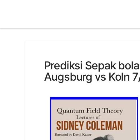
Prediksi Sepak bol
Augsburg vs Koln 