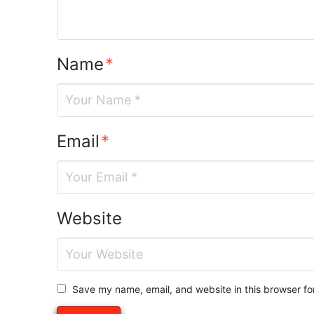
Name
*
Email
*
Website
Save my name, email, and website in this browser fo