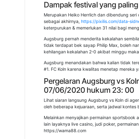
Dampak festival yang paling
Merupakan Heiko Herrlich dan dibendung seri 
sebagai akhirnya,
https://pixilis.com/data-sid
keterpurukan & memerlukan 31 nilai bagi meng
Augsburg pernah menderita kekalahan sembilan
tidak terdapat bek sayap Philip Max, boleh
kehilangan kekalahan 2-0 akibat minggu maka
Augsburg menandakan bahwa kalian tidak tere
#1. FC Koln karena kwalitas menetap mereka y
Pergelaran Augsburg vs Koln
07/06/2020 hukum 23: 00
Lihat siaran langsung Augsburg vs Koln di a
oleh beberapa kejuaraan, serta jadwal kontes
Melainkan menyajikan permainan sportsbook
lain layaknya live casino, judi poker, permainan 
https://wama88.com