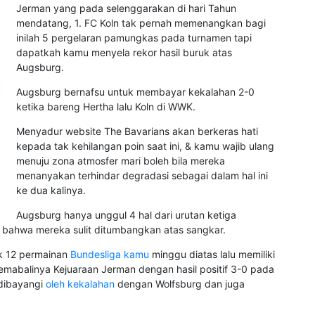
Jerman yang pada selenggarakan di hari Tahun
mendatang, 1. FC Koln tak pernah memenangkan bagi
inilah 5 pergelaran pamungkas pada turnamen tapi
dapatkah kamu menyela rekor hasil buruk atas
Augsburg.
Augsburg bernafsu untuk membayar kekalahan 2-0
ketika bareng Hertha lalu Koln di WWK.
Menyadur website The Bavarians akan berkeras hati
kepada tak kehilangan poin saat ini, & kamu wajib ulang
menuju zona atmosfer mari boleh bila mereka
menanyakan terhindar degradasi sebagai dalam hal ini
ke dua kalinya.
Augsburg hanya unggul 4 hal dari urutan ketiga
 bahwa mereka sulit ditumbangkan atas sangkar.
k 12 permainan
Bundesliga kamu
minggu diatas lalu memiliki
abalinya Kejuaraan Jerman dengan hasil positif 3-0 pada
dibayangi
oleh kekalahan
dengan Wolfsburg dan juga