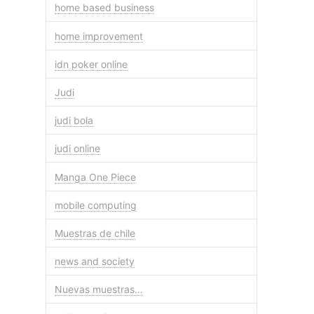
home based business
home improvement
idn poker online
Judi
judi bola
judi online
Manga One Piece
mobile computing
Muestras de chile
news and society
Nuevas muestras…