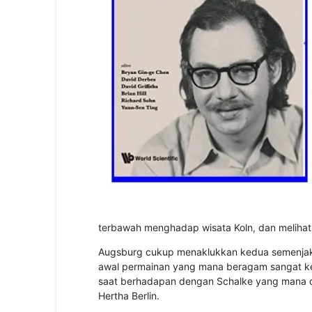
terbawah menghadap wisata Koln, dan melihat
Augsburg cukup menaklukkan kedua semenja
awal permainan yang mana beragam sangat kem
saat berhadapan dengan Schalke yang mana 
Hertha Berlin.