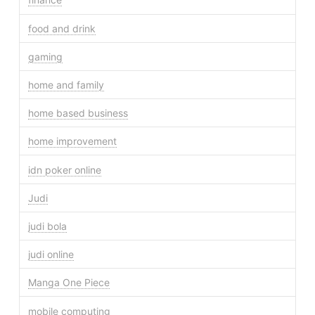
food and drink
gaming
home and family
home based business
home improvement
idn poker online
Judi
judi bola
judi online
Manga One Piece
mobile computing