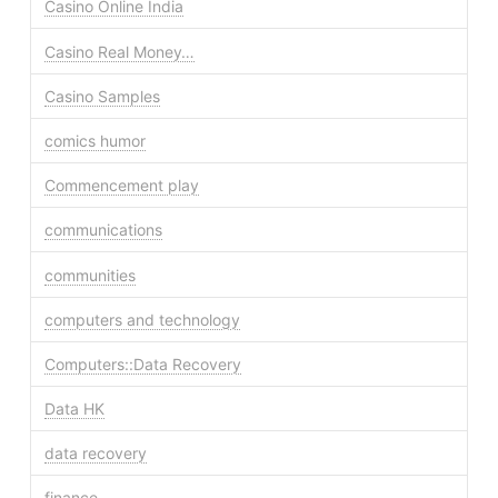
Casino Online India
Casino Real Money…
Casino Samples
comics humor
Commencement play
communications
communities
computers and technology
Computers::Data Recovery
Data HK
data recovery
finance