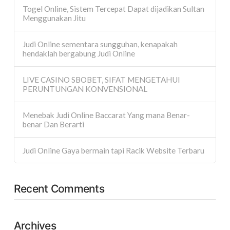
Togel Online, Sistem Tercepat Dapat dijadikan Sultan
Menggunakan Jitu
Judi Online sementara sungguhan, kenapakah
hendaklah bergabung Judi Online
LIVE CASINO SBOBET, SIFAT MENGETAHUI
PERUNTUNGAN KONVENSIONAL
Menebak Judi Online Baccarat Yang mana Benar-
benar Dan Berarti
Judi Online Gaya bermain tapi Racik Website Terbaru
Recent Comments
Archives