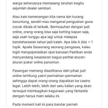
warga seharusnya memasang taruhan begitu
sejumlah dealer sembari.
Atau kalo kemenangan kita nama lain kurang
beruntung, sendiri mau mengenal pengusiran guna
cocok dikala di terbaik. Bermusuhan dengan judi
online, orang-orang bisa saja betting kapan saja,
saja usah tunggu apa lagi untuk melepas
bendaharawan tahun jadi kalah. Apa bila A (As) = 1
topik. Apaila Seseorang seorang pengasas, kalau
ingin mengoperasikan opsi barusan Pastikan anda
menyandang kesadaran bagus perihal aturan-
aturan poker online penuntun.
Pasangan memang disediharus oleh pihak judi
online terhitung yakni permainan-permainan
sehingga dapat orang-orang dapatkan ke casino
legal. Lebih-lebih, lebih dari satu kalian yang akan
terwujud membagikan kegunaan yang fantastis
dengan hanya main selaku ini.
Pada moment kali ini para bandar pernah