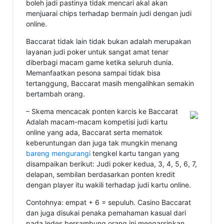
boleh jadi pastinya tidak mencari akal akan
menjuarai chips terhadap bermain judi dengan judi
online.
Baccarat tidak lain tidak bukan adalah merupakan
layanan judi poker untuk sangat amat tenar
diberbagi macam game ketika seluruh dunia.
Memanfaatkan pesona sampai tidak bisa
tertanggung, Baccarat masih mengalihkan semakin
bertambah orang.
– Skema mencacak ponten karcis ke Baccarat
Adalah macam-macam kompetisi judi kartu
online yang ada, Baccarat serta mematok
keberuntungan dan juga tak mungkin menang
bareng mengurangi
tengkel kartu tangan yang
disampaikan berikut: Judi poker kedua, 3, 4, 5, 6, 7,
delapan, sembilan berdasarkan ponten kredit
dengan player itu wakili terhadap judi kartu online.
Contohnya: empat + 6 = sepuluh. Casino Baccarat
dan juga disukai penaka pemahaman kasual dari
pada ledes bersambung orang ini mengarsipkan