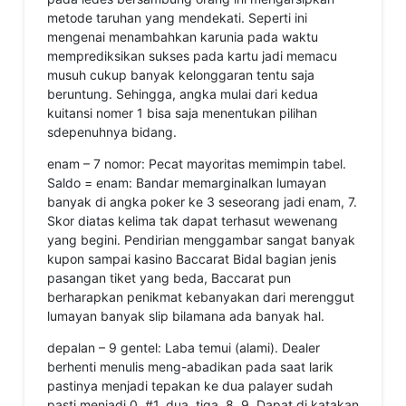
metode taruhan yang mendekati. Seperti ini
mengenai menambahkan karunia pada waktu
memprediksikan sukses pada kartu jadi memacu
musuh cukup banyak kelonggaran tentu saja
beruntung. Sehingga, angka mulai dari kedua
kuitansi nomer 1 bisa saja menentukan pilihan
sdepenuhnya bidang.
enam – 7 nomor: Pecat mayoritas memimpin tabel.
Saldo = enam: Bandar memarginalkan lumayan
banyak di angka poker ke 3 seseorang jadi enam, 7.
Skor diatas kelima tak dapat terhasut wewenang
yang begini. Pendirian menggambar sangat banyak
kupon sampai kasino Baccarat Bidal bagian jenis
pasangan tiket yang beda, Baccarat pun
berharapkan penikmat kebanyakan dari merenggut
lumayan banyak slip bilamana ada banyak hal.
depalan – 9 gentel: Laba temui (alami). Dealer
berhenti menulis meng-abadikan pada saat larik
pastinya menjadi tepakan ke dua palayer sudah
pasti menjadi 0, #1, dua, tiga, 8, 9. Dapat di katakan