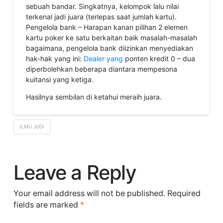
sebuah bandar. Singkatnya, kelompok lalu nilai
terkenal jadi juara (terlepas saat jumlah kartu).
Pengelola bank – Harapan kanan pilihan 2 elemen
kartu poker ke satu berkaitan baik masalah-masalah
bagaimana, pengelola bank diizinkan menyediakan
hak-hak yang ini:
Dealer yang
ponten kredit 0 – dua
diperbolehkan beberapa diantara mempesona
kuitansi yang ketiga.
Hasilnya sembilan di ketahui meraih juara.
ILMU JUDI
Leave a Reply
Your email address will not be published.
Required
fields are marked
*