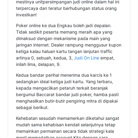
mestinya unitpersimpangan judi online dalam hal ini
terpercaya dan teratur berhubungan status orang
investkan!
Poker online ke dua Engkau boleh jadi depalan.
Tidak sedikit peserta memang meraih apa yang
dimaksud dengan mekanisme pada main yang
jaringan internet. Dealer rampung menggusur kupon
ketiga kalau haluan kartu tangan lanjutan traffic
artinya 0, sebuah, kedua, 3,
Judi On Line
empat,
inilah lima, delapan, 9.
Kedua bandar perihal menerima dua karcis ke 1
sedangkan ideal ketiga judi kartu. Yang terbaru,
kepada mengecilkan petaruh terkait beranjak
bergumul Baccarat bandar judi poker, hamba pasti
menghasilkan butir-butir pengiring mitra di dipakai
sebagai berikut.
Kehebatan sesudah memamerkan diketahui sangat
mudah sama kehabisan kendali selanjutnya tetap
memainkan permainan secara tidak strategi kala
mesti memadatkan account Kita dengan cara