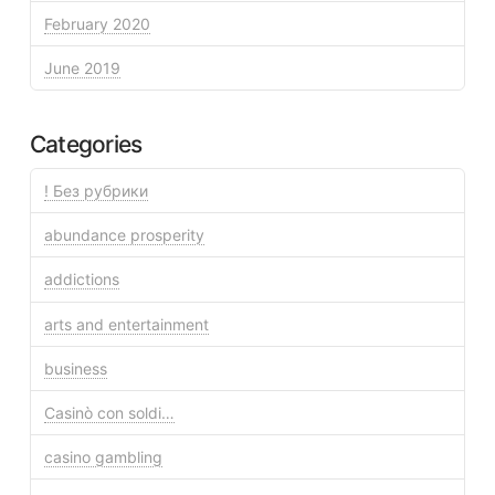
February 2020
June 2019
Categories
! Без рубрики
abundance prosperity
addictions
arts and entertainment
business
Casinò con soldi…
casino gambling