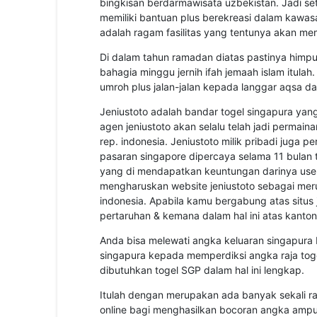
bingkisan berdarmawisata uzbekistan. Jadi s
memiliki bantuan plus berekreasi dalam kawasa
adalah ragam fasilitas yang tentunya akan me
Di dalam tahun ramadan diatas pastinya himpu
bahagia minggu jernih ifah jemaah islam itula
umroh plus jalan-jalan kepada langgar aqsa da
Jeniustoto adalah bandar togel singapura yang
agen jeniustoto akan selalu telah jadi permai
rep. indonesia. Jeniustoto milik pribadi juga 
pasaran singapore dipercaya selama 11 bulan
yang di mendapatkan keuntungan darinya user je
mengharuskan website jeniustoto sebagai meru
indonesia. Apabila kamu bergabung atas situs 
pertaruhan & kemana dalam hal ini atas kantongi
Anda bisa melewati angka keluaran singapura
singapura kepada memperdiksi angka raja togel
dibutuhkan togel SGP dalam hal ini lengkap.
Itulah dengan merupakan ada banyak sekali ra
online bagi menghasilkan bocoran angka ampuh