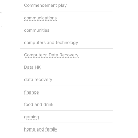
Commencement play
communications
communities
computers and technology
Computers::Data Recovery
Data HK
data recovery
finance
food and drink
gaming
home and family