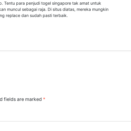
. Tentu para penjudi togel singapore tak amat untuk
kan muncul sebagai raja. Di situs diatas, mereka mungkin
g replace dan sudah pasti terbaik.
d fields are marked
*