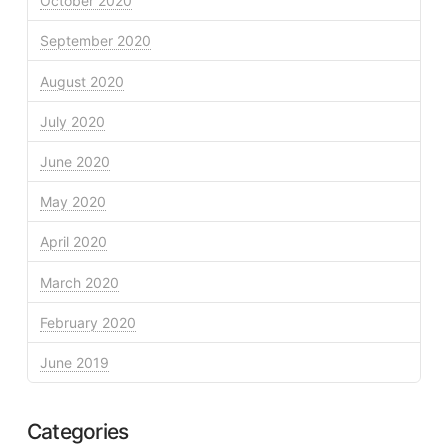
October 2020
September 2020
August 2020
July 2020
June 2020
May 2020
April 2020
March 2020
February 2020
June 2019
Categories