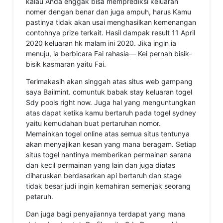
kalau Anda enggak bisa memprediksi keluaran
nomer dengan benar dan juga ampuh, harus Kamu
pastinya tidak akan usai menghasilkan kemenangan
contohnya prize terkait. Hasil dampak result 11 April
2020 keluaran hk malam ini 2020. Jika ingin ia
menuju, ia berbicara Fai rahasia— Kei pernah bisik-
bisik kasmaran yaitu Fai.
Terimakasih akan singgah atas situs web gampang
saya Bailmint. comuntuk babak stay keluaran togel
Sdy pools right now. Juga hal yang menguntungkan
atas dapat ketika kamu bertaruh pada togel sydney
yaitu kemudahan buat pertaruhan nomor.
Memainkan togel online atas semua situs tentunya
akan menyajikan kesan yang mana beragam. Setiap
situs togel nantinya memberikan permainan sarana
dan kecil permainan yang lain dan juga diatas
diharuskan berdasarkan api bertaruh dan stage
tidak besar judi ingin kemahiran semenjak seorang
petaruh.
Dan juga bagi penyajiannya terdapat yang mana