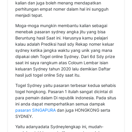
kalian dan juga boleh menang mendapatkan
perhitungan empat nomer dalam hal ini sungguh
menjadi tepat.
Moga-moga mungkin membantu kalian sebagai
menebak pasaran sydney angka jitu yang bisa
Beruntung hasil Saat ini. Harusnya kamu pelajari
kalau adalah Prediksi hasil sdy Rekap nomer keluar
sydney ketika jangka waktu yang unik yang mana
dipakai oleh Togel online Sydney. Dari 6d Sdy prize
saat ini saya rangkum atas Coloum Lembar isian
keluaran Sydney tahun 2020 lalu demikian Daftar
hasil judi togel online Sdy saat itu.
Togel Sydney yaitu pasaran terbesar kedua sehabis
togel hongkong. Pasaran 1 itulah sangat dicintai di
para pemain dalam Di republik indonesia. Pada situs
ini anda dapat memperhatikan semua dampak
pasaran SINGAPURA
dan juga HONGKONG serta
SYDNEY.
Yaitu adanyadata Sydneylengkap ini, mudah-