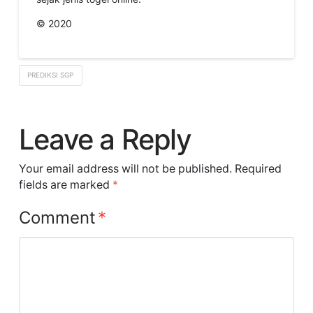
© 2020
PREDIKSI SGP
Leave a Reply
Your email address will not be published.
Required
fields are marked
*
Comment
*