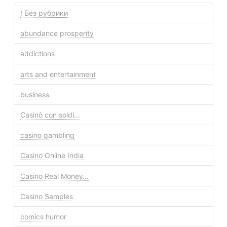
! Без рубрики
abundance prosperity
addictions
arts and entertainment
business
Casinò con soldi…
casino gambling
Casino Online India
Casino Real Money…
Casino Samples
comics humor