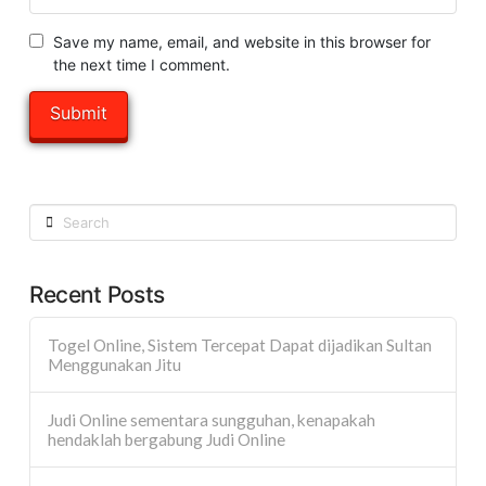
Save my name, email, and website in this browser for
the next time I comment.
Search
Recent Posts
Togel Online, Sistem Tercepat Dapat dijadikan Sultan
Menggunakan Jitu
Judi Online sementara sungguhan, kenapakah
hendaklah bergabung Judi Online