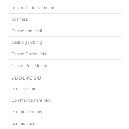
arts and entertainment
business
Casinò con soldi…
casino gambling
Casino Online India
Casino Real Money…
Casino Samples
comics humor
Commencement play
communications
communities