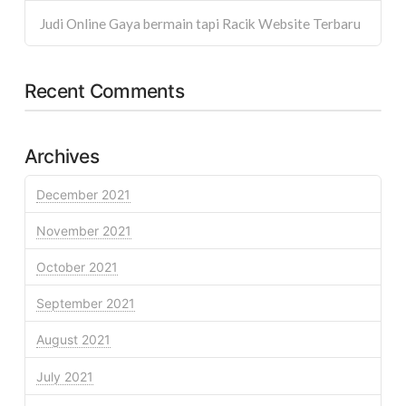
Judi Online Gaya bermain tapi Racik Website Terbaru
Recent Comments
Archives
December 2021
November 2021
October 2021
September 2021
August 2021
July 2021