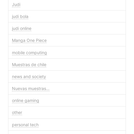
Judi
judi bola
judi online
Manga One Piece
mobile computing
Muestras de chile
news and society
Nuevas muestras…
online gaming
other
personal tech