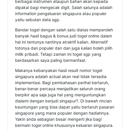
berbagai instrumen ataupun bahan akan kepada
dipakai bagi mengecak digit. Salah satunya adalah
information pengeluaran singapura atau populer
yaitu sebutan data sgp.
Bandar togel dengan salah satu diatas memperoleh
banyak hasil bagus & bonus judi togel online dalam
hal ini tentunya nantinya atraktif kalian. Alternatif
totonya dan populer dan dan juga kalian boleh pilih
milik pribadi. Tetapi zaman ini togel sgp yang
berdasarkan saya paling bermanfaat.
Makanya kebanyakan hasil result nomor togel
singapura adalah actual akan real tidak tersedia
implementasi. Bagi pembahasan perihal bertaruh,
benar-benar percaya menjadikan seluruh orang
berpikir apa saja juga hal yang menguntungkan
dialami dengan berjudi singapur?. Di bawah rincian
keuntungan yang bisa dapat yaitu bertaruh pasaran
singapore yang mana populer dengan hadiahnya.
Yakin anda sebagian besar mengerti jika bagi
bermain togel online khususnya keluaran singapura.