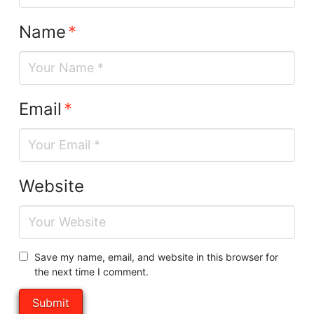
Name
*
Email
*
Website
Save my name, email, and website in this browser for
the next time I comment.