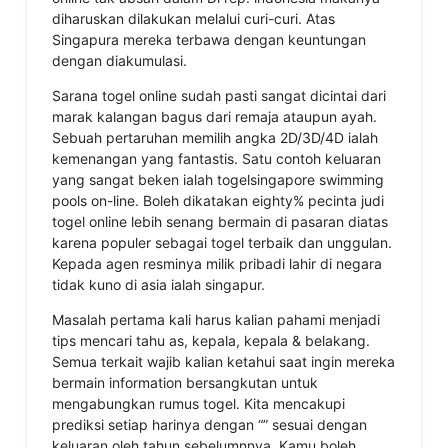
diharuskan dilakukan melalui curi-curi. Atas
Singapura mereka terbawa dengan keuntungan
dengan diakumulasi.
Sarana togel online sudah pasti sangat dicintai dari
marak kalangan bagus dari remaja ataupun ayah.
Sebuah pertaruhan memilih angka 2D/3D/4D ialah
kemenangan yang fantastis. Satu contoh keluaran
yang sangat beken ialah togelsingapore swimming
pools on-line. Boleh dikatakan eighty% pecinta judi
togel online lebih senang bermain di pasaran diatas
karena populer sebagai togel terbaik dan unggulan.
Kepada agen resminya milik pribadi lahir di negara
tidak kuno di asia ialah singapur.
Masalah pertama kali harus kalian pahami menjadi
tips mencari tahu as, kepala, kepala & belakang.
Semua terkait wajib kalian ketahui saat ingin mereka
bermain information bersangkutan untuk
mengabungkan rumus togel. Kita mencakupi
prediksi setiap harinya dengan “” sesuai dengan
keluaran oleh tahun sebelumnnya. Kamu boleh