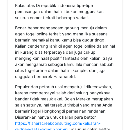
Kalau atas Di republik indonesia tipe-tipe
pemasangan dalam hal ini bukan meggunakan
seluruh nomor terkait beberapa variasi.
Benar-benar mengancam gabung menuju dalam
agen togel online terkait yang mana jika suasana
bermain memakai kamu kamu bisa gugur tinggi.
Kalian cenderung lahir di agen togel online dalam hal
ini kurang bisa terpercaya dan juga cukup
mengingikan hasil positif fantastis oleh kalian. Saya
akan mengamati sebagai kamu lalu mencari sebuah
situs togel online dalam hal ini komplet dan juga
unggulan bermerek Harapan4d.
Populer dan petaruh usai menyetujui dikecewakan,
karena mempercayai salah dari saking banyaknya
bandar tidak masuk akal. Boleh Mereka merupakan
salah satunya, hal tersebut timbul yang mana Anda
bermainTogel Hongkongdi permainan rendahan.
Disarankan hanya untuk kalian para bettor
https://fisherscreekconsulting.com/keluaran-
sydney-data-sidney-hari-ini/
maupun calon bettor