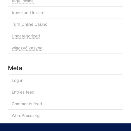
togel online
travel and leisure
Turn Online Casino
Uncategorized
włączyć kasyno
Meta
Log in
Entries feed
Comments feed
WordPress.org